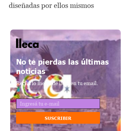
diseñadas por ellos mismos
lleca - Periodismo callejero
Periodismo callejero
No te pierdas las últimas
noticias
Recibí lo mejor de lleca en tu email.
SUSCRIBIR