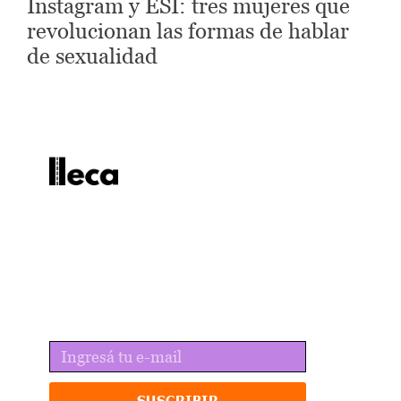
Instagram y ESI: tres mujeres que
revolucionan las formas de hablar
de sexualidad
lleca - Periodismo callejero
Periodismo callejero
No te pierdas las últimas
noticias
Recibí lo mejor de lleca en tu email.
SUSCRIBIR