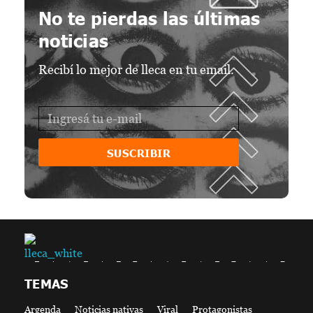
No te pierdas las últimas
noticias
Recibí lo mejor de lleca en tu email.
SUSCRIBIR
lleca - Periodismo callejero
Periodismo callejero
TEMAS
Argenda
Noticias nativas
Viral
Protagonistas