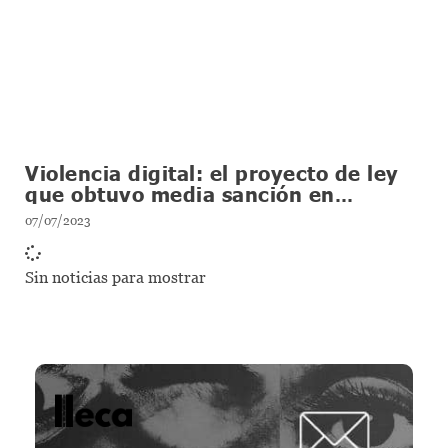
Violencia digital: el proyecto de ley
que obtuvo media sanción en
diputados
07/07/2023
Sin noticias para mostrar
lleca - Periodismo callejero
Periodismo callejero