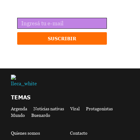
Recibí lo mejor de lleca en tu email.
SUSCRIBIR
lleca - Periodismo callejero
Periodismo callejero
TEMAS
Argenda
Noticias nativas
Viral
Protagonistas
Mundo
Buenardo
Quienes somos
Contacto