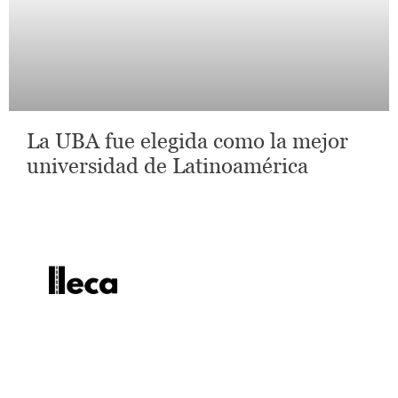
La UBA fue elegida como la mejor
universidad de Latinoamérica
lleca - Periodismo callejero
Periodismo callejero
No te pierdas las últimas
noticias