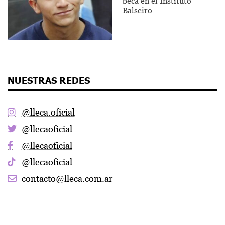
beca en el Instituto
Balseiro
NUESTRAS REDES
@lleca.oficial
@llecaoficial
@llecaoficial
@llecaoficial
contacto@lleca.com.ar