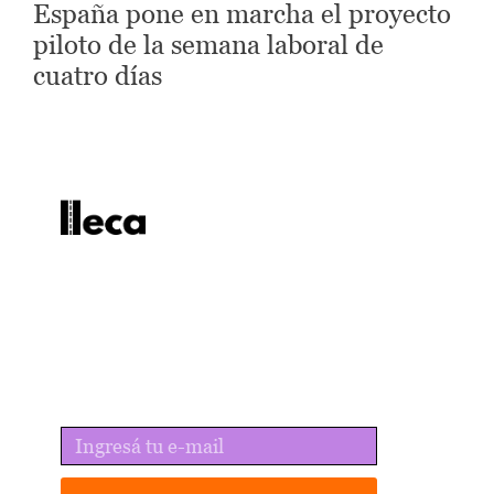
España pone en marcha el proyecto
piloto de la semana laboral de
cuatro días
lleca - Periodismo callejero
Periodismo callejero
No te pierdas las últimas
noticias
Recibí lo mejor de lleca en tu email.