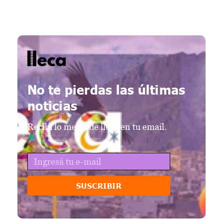
lleca - Periodismo callejero
Periodismo callejero
No te pierdas las últimas
noticias
Recibí lo mejor de lleca en tu email.
SUSCRIBIR