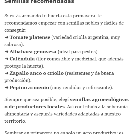
Semillas recomendadas
Si estás armando tu huerta esta primavera, te
recomendamos empezar con semillas nobles y fáciles de
conseguir:
➜
Tomate platense
(variedad criolla argentina, muy
sabrosa).
➜
Albahaca genovesa
(ideal para pestos).
➜
Caléndula
(flor comestible y medicinal, que además
protege la huerta).
➜
Zapallo anco o criollo
(resistentes y de buena
producción).
➜
Pepino armenio
(muy rendidor y refrescante).
Siempre que sea posible, elegí
semillas agroecológicas
o de productores locales
. Así contribuís a la soberanía
alimentaria y asegurás variedades adaptadas a nuestro
territorio.
Sembrar en primavera no es solo un acto productivo: es