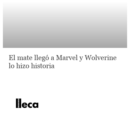
El mate llegó a Marvel y Wolverine
lo hizo historia
lleca - Periodismo callejero
Periodismo callejero
No te pierdas las últimas