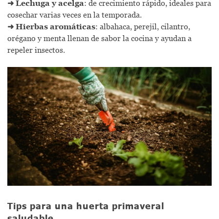
➜
Lechuga y acelga
: de crecimiento rápido, ideales para
cosechar varias veces en la temporada.
➜
Hierbas aromáticas
: albahaca, perejil, cilantro,
orégano y menta llenan de sabor la cocina y ayudan a
repeler insectos.
Tips para una huerta primaveral
saludable