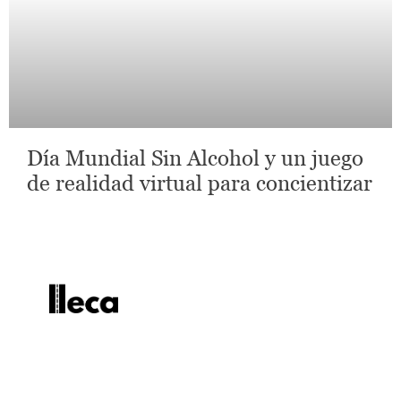
Día Mundial Sin Alcohol y un juego
de realidad virtual para concientizar
lleca - Periodismo callejero
Periodismo callejero
No te pierdas las últimas
noticias