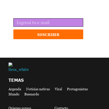
Recibí lo mejor de lleca en tu email.
SUSCRIBIR
lleca - Periodismo callejero
Periodismo callejero
TEMAS
Argenda
Noticias nativas
Viral
Protagonistas
Mundo
Buenardo
Quienes somos
Contacto