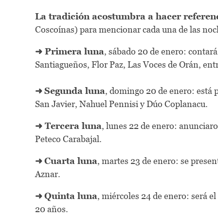
La tradición acostumbra a hacer referenc
Coscoínas) para mencionar cada una de las noc
➜ Primera luna
, sábado 20 de enero: contará
Santiagueños, Flor Paz, Las Voces de Orán, entr
➜
Segunda luna
, domingo 20 de enero: está p
San Javier, Nahuel Pennisi y Dúo Coplanacu.
➜ Tercera luna
, lunes 22 de enero: anunciar
Peteco Carabajal.
➜
Cuarta luna
, martes 23 de enero: se prese
Aznar.
➜
Quinta luna
, miércoles 24 de enero: será e
20 años.