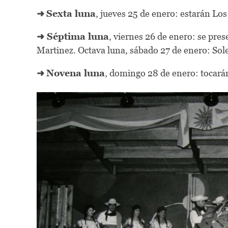
➜
Sexta luna
, jueves 25 de enero: estarán Lo
➜ Séptima luna
, viernes 26 de enero: se pre
Martinez. Octava luna, sábado 27 de enero: Sol
➜
Novena luna
, domingo 28 de enero: tocará