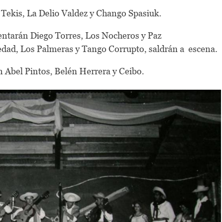
s Tekis, La Delio Valdez y Chango Spasiuk.
sentarán Diego Torres, Los Nocheros y Paz
edad, Los Palmeras y Tango Corrupto, saldrán a escena.
n Abel Pintos, Belén Herrera y Ceibo.