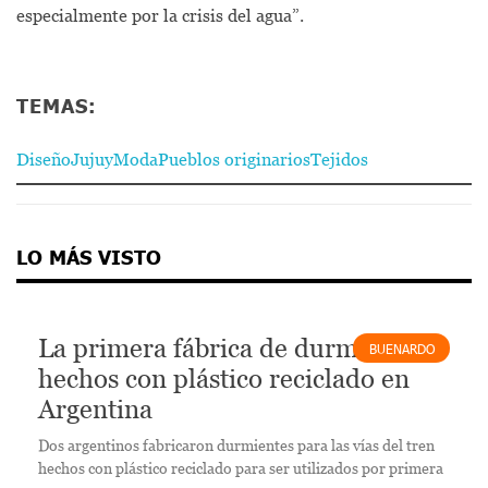
especialmente por la crisis del agua”.
TEMAS:
Diseño
Jujuy
Moda
Pueblos originarios
Tejidos
LO MÁS VISTO
La primera fábrica de durmientes
BUENARDO
hechos con plástico reciclado en
Argentina
Dos argentinos fabricaron durmientes para las vías del tren
hechos con plástico reciclado para ser utilizados por primera