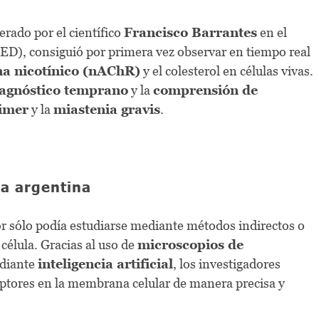
derado por el científico
Francisco Barrantes
en el
ED), consiguió por primera vez observar en tiempo real
ina nicotínico (nAChR)
y el colesterol en células vivas.
agnóstico temprano
y la
comprensión de
imer
y la
miastenia gravis
.
ia argentina
r sólo podía estudiarse mediante métodos indirectos o
 célula. Gracias al uso de
microscopios de
ediante
inteligencia artificial
, los investigadores
eptores en la membrana celular de manera precisa y