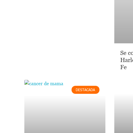
Se co
Harl
Fe
DESTACADA