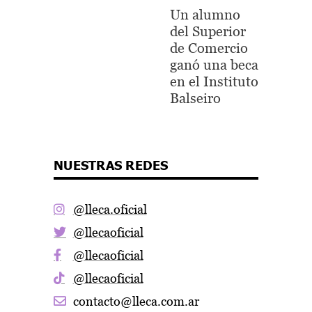
Un alumno
del Superior
de Comercio
ganó una beca
en el Instituto
Balseiro
NUESTRAS REDES
@lleca.oficial
@llecaoficial
@llecaoficial
@llecaoficial
contacto@lleca.com.ar