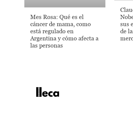
Clau
Mes Rosa: Qué es el
Nobe
cáncer de mama, como
sus e
está regulado en
de l
Argentina y cómo afecta a
merc
las personas
lleca - Periodismo callejero
Periodismo callejero
No te pierdas las ú
noticias