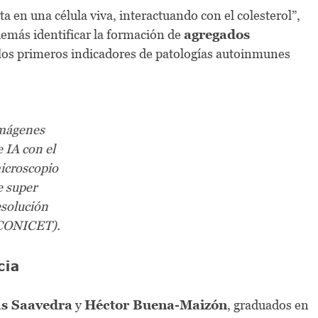
 en una célula viva, interactuando con el colesterol”,
demás identificar la formación de
agregados
 los primeros indicadores de patologías autoinmunes
mágenes
e IA con el
icroscopio
e super
esolución
CONICET).
cia
s Saavedra
y
Héctor Buena-Maizón
, graduados en