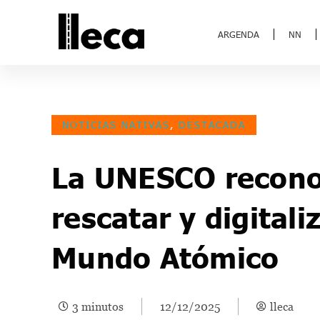
ARGENDA
NN
NOTICIAS NATIVAS
,
DESTACADA
La UNESCO recono
rescatar y digitali
Mundo Atómico
3 minutos
12/12/2025
lleca