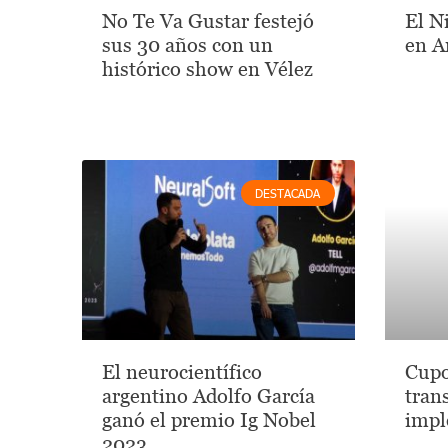
No Te Va Gustar festejó
El N
sus 30 años con un
en A
histórico show en Vélez
DESTACADA
El neurocientífico
Cupo
argentino Adolfo García
tran
ganó el premio Ig Nobel
impl
2023