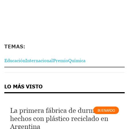
TEMAS:
Educación
Internacional
Premio
Química
LO MÁS VISTO
La primera fábrica de durmientes
BUENARDO
hechos con plástico reciclado en
Argentina