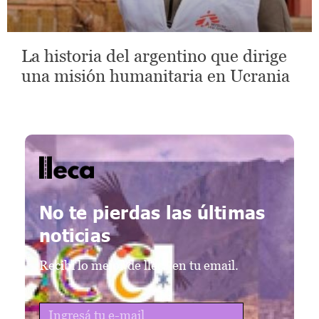
La historia del argentino que dirige
una misión humanitaria en Ucrania
lleca - Periodismo callejero
Periodismo callejero
No te pierdas las últimas
noticias
Recibí lo mejor de lleca en tu email.