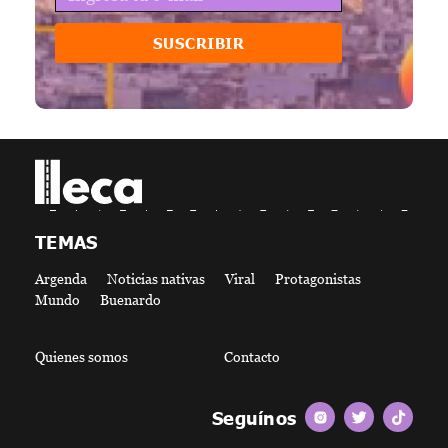
SUSCRIBIR
lleca - Periodismo callejero
Periodismo callejero
TEMAS
Argenda
Noticias nativas
Viral
Protagonistas
Mundo
Buenardo
Quienes somos
Contacto
Seguínos