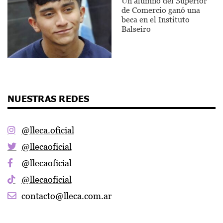
Un alumno del Superior
de Comercio ganó una
beca en el Instituto
Balseiro
NUESTRAS REDES
@lleca.oficial
@llecaoficial
@llecaoficial
@llecaoficial
contacto@lleca.com.ar