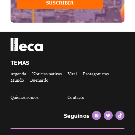
SUSCRIBIR
lleca - Periodismo callejero
Periodismo callejero
TEMAS
Argenda
Noticias nativas
Viral
Protagonistas
Mundo
Buenardo
Quienes somos
Contacto
Seguínos