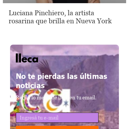
Luciana Pinchiero, la artista
rosarina que brilla en Nueva York
lleca - Periodismo callejero
Periodismo callejero
No te pierdas las últimas
noticias
Recibí lo mejor de lleca en tu email.