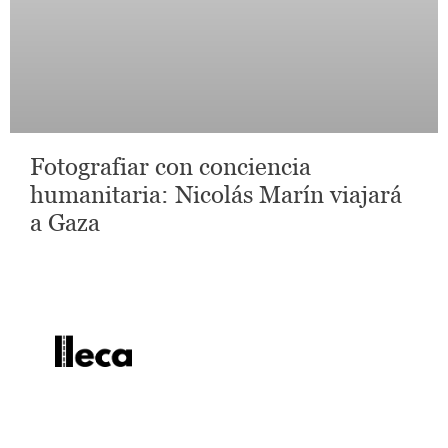
Fotografiar con conciencia
humanitaria: Nicolás Marín viajará
a Gaza
lleca - Periodismo callejero
Periodismo callejero
No te pierdas las últimas
noticias