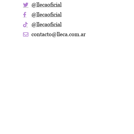
@llecaoficial
@llecaoficial
@llecaoficial
contacto@lleca.com.ar