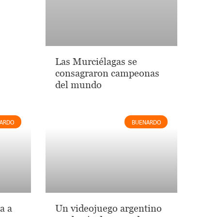
Las Murciélagas se
consagraron campeonas
del mundo
ARDO
BUENARDO
a a
Un videojuego argentino