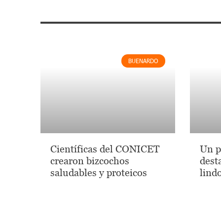
BUENARDO
Científicas del CONICET
Un p
crearon bizcochos
dest
saludables y proteicos
lind