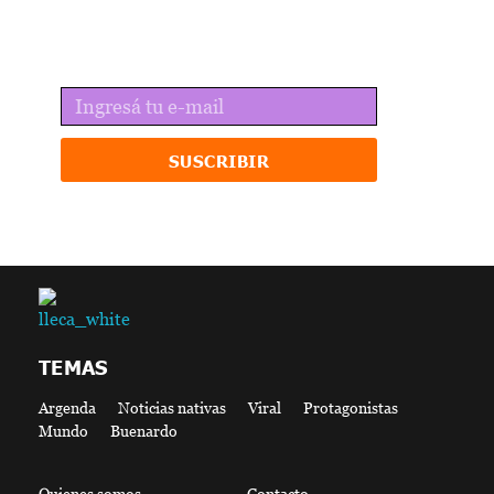
Recibí lo mejor de lleca en tu email.
SUSCRIBIR
lleca - Periodismo callejero
Periodismo callejero
TEMAS
Argenda
Noticias nativas
Viral
Protagonistas
Mundo
Buenardo
Quienes somos
Contacto