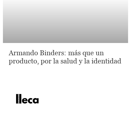
Armando Binders: más que un
producto, por la salud y la identidad
lleca - Periodismo callejero
Periodismo callejero
No te pierdas las últimas
noticias