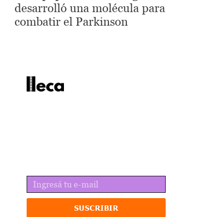
desarrolló una molécula para
combatir el Parkinson
lleca - Periodismo callejero
Periodismo callejero
No te pierdas las últimas
noticias
Recibí lo mejor de lleca en tu email.
SUSCRIBIR