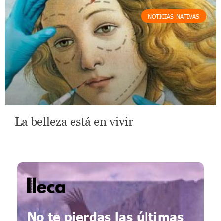
NOTICIAS NATIVAS
La belleza está en vivir
lleca - Periodismo callejero
Periodismo callejero
No te pierdas las últimas