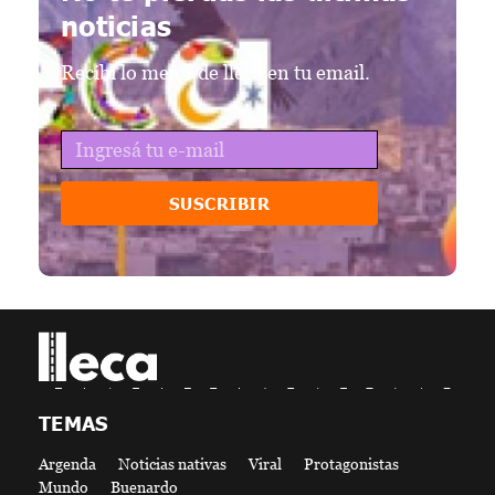
noticias
Recibí lo mejor de lleca en tu email.
SUSCRIBIR
lleca - Periodismo callejero
Periodismo callejero
TEMAS
Argenda
Noticias nativas
Viral
Protagonistas
Mundo
Buenardo