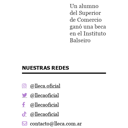
Un alumno
del Superior
de Comercio
ganó una beca
en el Instituto
Balseiro
NUESTRAS REDES
@lleca.oficial
@llecaoficial
@llecaoficial
@llecaoficial
contacto@lleca.com.ar